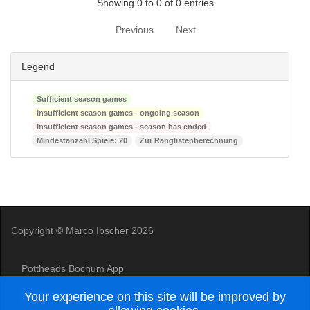
Showing 0 to 0 of 0 entries
Previous
Next
Legend
Sufficient season games
Insufficient season games - ongoing season
Insufficient season games - season has ended
Mindestanzahl Spiele: 20
Zur Ranglistenberechnung
Copyright © Marco Ibscher 2026
Pottheads Bochum App
Your experience on this site will be improved by
Disclaimer