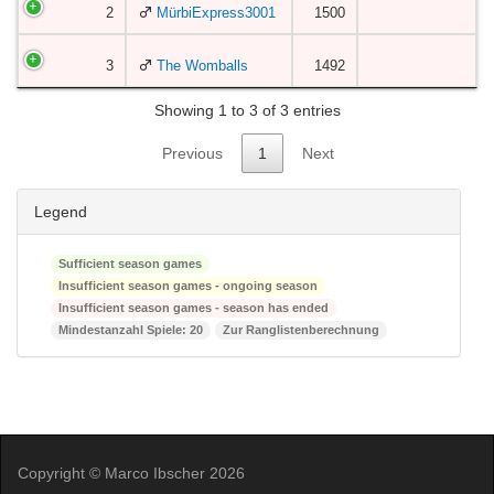
2
MürbiExpress3001
1500
3
The Womballs
1492
Showing 1 to 3 of 3 entries
Previous
1
Next
Legend
Sufficient season games
Insufficient season games - ongoing season
Insufficient season games - season has ended
Mindestanzahl Spiele: 20
Zur Ranglistenberechnung
Copyright © Marco Ibscher 2026