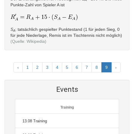
Punkte-Zahl von Spieler A ist
S
: tatsächlich gespielter Punktestand (1 für jeden Sieg, 0
A
für jede Niederlage, Remis ist im Tischtennis nicht möglich)
(Quelle:
Wikipedia
)
‹
1
2
3
4
5
6
7
8
9
›
Events
Training
13.08 Training