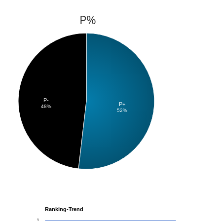
P%
P-
P+
48%
52%
Ranking-Trend
1