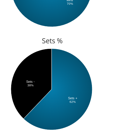
70%
Sets %
Sets -
38%
Sets +
62%