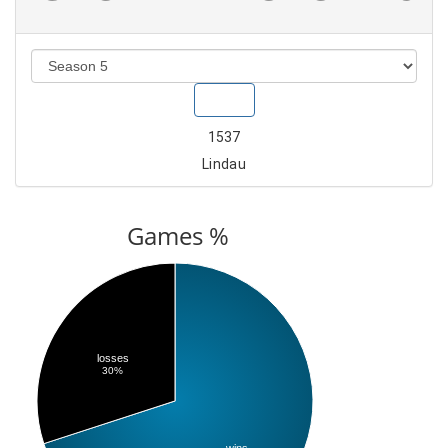
Show
1537
Lindau
Games %
losses
30%
wins