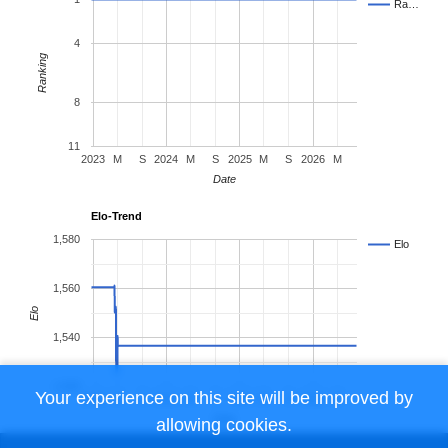
Ra…
4
Ranking
8
11
2023
M
S
2024
M
S
2025
M
S
2026
M
Date
Elo-Trend
1,580
Elo
1,560
Elo
1,540
1,520
Your experience on this site will be improved by
2023
M
S
2024
M
S
2025
M
S
2026
M
Date
allowing cookies.